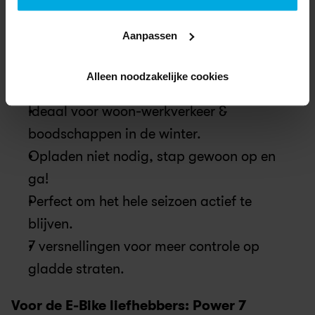
betrouwbare keuze voor ijzige wegen, en 
Aanpassen
wel hierom:
Antislipbanden helpen met grip op natte 
Alleen noodzakelijke cookies
of ijzige wegen.
Ideaal voor woon-werkverkeer & 
boodschappen in de winter.
Opladen niet nodig, stap gewoon op en 
ga!
Perfect om het hele seizoen actief te 
blijven.
7 versnellingen voor meer controle op 
gladde straten.
Voor de E-Bike liefhebbers: Power 7