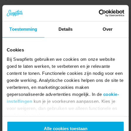
Pedal vs. E-Bike: Welke fiets 
past bij jouw rit?
Toestemming
Details
Over
Als je erover denkt om een abonnement bij 
Swapfiets te starten, is de winter de ultieme 
Cookies
betrouwbaarheidstest. Je fiets moet ijs, 
Bij Swapfiets gebruiken we cookies om onze website
goed te laten werken, te verbeteren en je relevante
wind en regen aankunnen zonder jou 
content te tonen. Functionele cookies zijn nodig voor een
onnodige stress te bezorgen. Geen zorgen, 
goede werking. Analytische cookies helpen ons de site te
we hebben onze fietsen precies daarvoor 
verbeteren, en marketingcookies maken
gepersonaliseerde advertenties mogelijk. In de
cookie-
gebouwd.
instellingen
kun je je voorkeuren aanpassen. Kies je
voor weigeren, dan gebruiken we alleen functionele en
Voor de pedaalliefhebbers: Deluxe 7
analytische cookies.
Alle cookies toestaan
Onze
 Deluxe 7
 pedal bike is jouw meest 