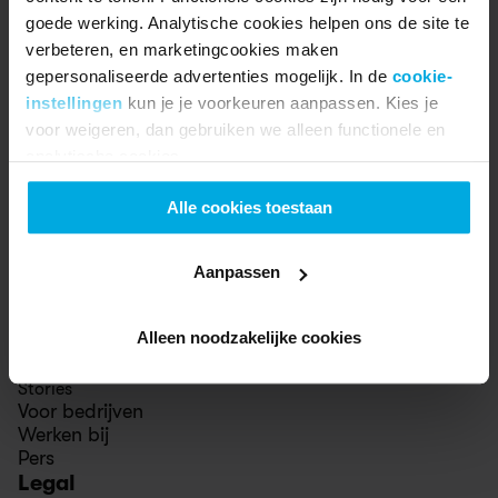
goede werking. Analytische cookies helpen ons de site te
verbeteren, en marketingcookies maken
Ontdek
gepersonaliseerde advertenties mogelijk. In de
cookie-
Fietsen
instellingen
kun je je voorkeuren aanpassen. Kies je
e-Bikes
Testrit
voor weigeren, dan gebruiken we alleen functionele en
Studentenkorting
analytische cookies.
Vriendenkorting
Diefstaldekking
Alle cookies toestaan
Ondersteuning
Help center
Contact
Aanpassen
Winkels
Swapfiets
Alleen noodzakelijke cookies
Over ons
Onze impact
Stories
Voor bedrijven
Werken bij
Pers
Legal