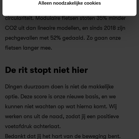
Alleen noodzakelijke cookies
Ons abonnementsmodel zorgt standaard voor 
circulariteit. Modulaire fietsen stoten 35% minder 
CO2 uit dan lineaire modellen, en sinds 2018 zijn 
pechgevallen met 52% gedaald. Zo gaan onze 
fietsen langer mee.
De rit stopt niet hier
Dingen duurzaam doen is niet de makkelijke 
optie. Deze score is onze nieuwe basis, en we 
kunnen niet wachten op wat hierna komt. Wij 
werken ons uit de naad, zodat jij een positieve 
voetafdruk achterlaat.
Bedankt dat jij het hart van de beweging bent.