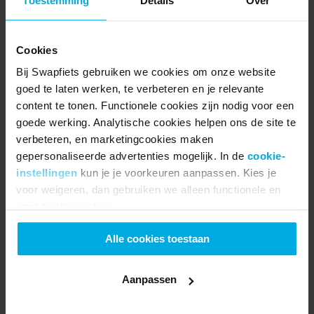
Toestemming
Details
Over
Resultaat:
 Al onze fulltime managers hebben nu 
sociale of milieugerelateerde 
Cookies
verantwoordelijkheden of verwachtingen die 
Bij Swapfiets gebruiken we cookies om onze website
direct zijn opgenomen in hun functieomschrijving.
goed te laten werken, te verbeteren en je relevante
content te tonen. Functionele cookies zijn nodig voor een
goede werking. Analytische cookies helpen ons de site te
Samen maken we de stad leefbaarder, fiets 
verbeteren, en marketingcookies maken
voor fiets.
gepersonaliseerde advertenties mogelijk. In de
cookie-
instellingen
kun je je voorkeuren aanpassen. Kies je
Meer dan de helft van onze members fietste niet 
voor weigeren, dan gebruiken we alleen functionele en
voordat ze zich bij Swapfiets aanmeldde. En 72% 
analytische cookies.
stapte over van de auto of het openbaar vervoer 
Alle cookies toestaan
naar de fiets. Samen besparen onze members 
jaarlijks meer dan 6000 ton CO2 (± 34.000 
Aanpassen
autoritten).