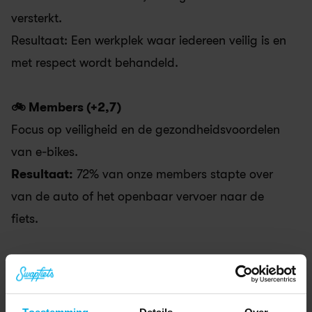
versterkt. 
Resultaat: Een werkplek waar iedereen veilig is en 
met respect wordt behandeld.
🚲 Members (+2,7) 
Focus op veiligheid en de gezondheidsvoordelen 
van e-bikes. 
Resultaat:
 72% van onze members stapte over 
van de auto of het openbaar vervoer naar de 
fiets.
⚖️ Governance (+2,7)
Onze bedrijfsvoering is bewust zo ingericht dat 
het voor iedereen positieve resultaten oplevert.