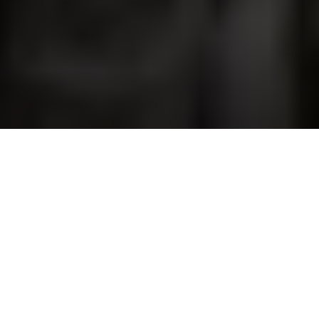
Vélo volé ? Pas de 
panique.
Couverture de 
Couverture 
base
contre le vol